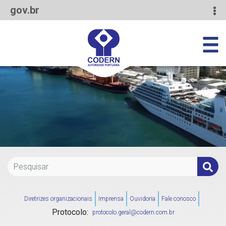
gov.br
Diretrizes organizacionais
Imprensa
Ouvidoria
Fale conosco
Protocolo:
protocolo.geral@codern.com.br