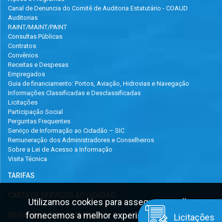
Canal de Denuncia do Comitê de Auditoria Estatutário - COAUD
Auditorias
RAINT/MAINT/PAINT
Consultas Públicas
Contratos
Convênios
Receitas e Despesas
Empregados
Guia de financiamento: Portos, Aviação, Hidrovias e Navegação
Informações Classificadas e Desclassificadas
Licitações
Participação Social
Perguntas Frequentes
Serviço de Informação ao Cidadão – SIC
Remuneração dos Administradores e Conselheiros
Sobre a Lei de Acesso a Informação
Visita Técnica
TARIFAS
CARTA DE SERVIÇOS AO CIDADÃO
Utilizamos cookies para assegurar que lhe
fornecemos a melhor experiência na nossa
SEGURANÇA E MEIO AMBIENTE
Licitações