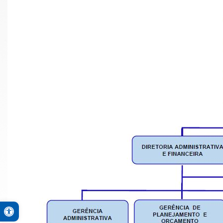
Open toolbar
A+