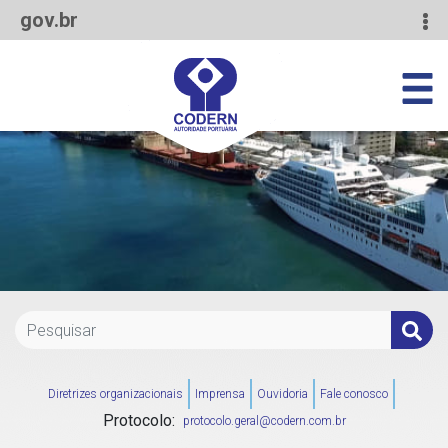
gov.br
Diretrizes organizacionais
Imprensa
Ouvidoria
Fale conosco
Protocolo:
protocolo.geral@codern.com.br