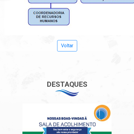
A-
Contraste Alto
Monocromático
PB&A
Reset
Voltar
DESTAQUES