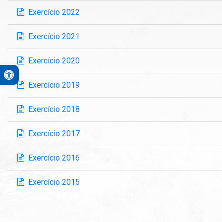
Exercício 2022
Exercício 2021
Exercício 2020
Open toolbar
A+
Exercício 2019
A-
Contraste Alto
Exercício 2018
Monocromático
Exercício 2017
PB&A
Reset
Exercício 2016
Exercício 2015