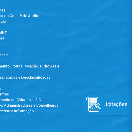
mas
ia do Comitê de Auditoria
OAUD
AINT
cas
pesas
mento: Portos, Aviação, Hidrovias e
ssificadas e Desclassificadas
ial
entes
rmação ao Cidadão – SIC
Licitações
s Administradores e Conselheiros
Acesso a Informação