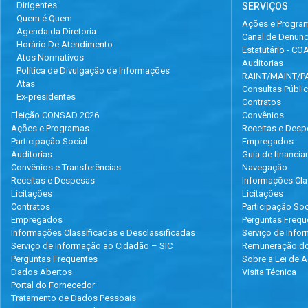
Dirigentes
SERVIÇOS
Quem é Quem
Ações e Progra
Agenda da Diretoria
Canal de Denunc
Horário De Atendimento
Estatutário - C
Atos Normativos
Auditorias
Política de Divulgação de Informações
RAINT/MAINT/P
Atas
Consultas Públi
Ex-presidentes
Contratos
Eleição CONSAD 2026
Convênios
Ações e Programas
Receitas e Des
Participação Social
Empregados
Auditorias
Guia de financia
Convênios e Transferências
Navegação
Receitas e Despesas
Informações Cla
Licitações
Licitações
Contratos
Participação Soc
Empregados
Perguntas Frequ
Informações Classificadas e Desclassificadas
Serviço de Info
Serviço de Informação ao Cidadão – SIC
Remuneração do
Perguntas Frequentes
Sobre a Lei de 
Dados Abertos
Visita Técnica
Portal do Fornecedor
Tratamento de Dados Pessoais